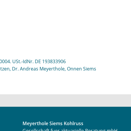
0004. USt.-IdNr. DE 193833906
tzen, Dr. Andreas Meyerthole, Onnen Siems
Meyerthole Siems Kohlruss
Gesellschaft fuer aktuarielle Beratung mbH