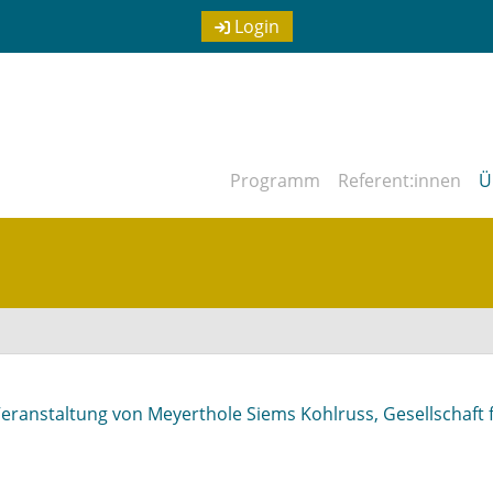
Login
Programm
Referent:innen
Ü
eranstaltung von Meyerthole Siems Kohlruss, Gesellschaft 