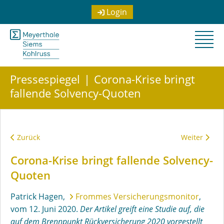
Login
Pressespiegel
Corona-Krise bringt
fallende Solvency-Quoten
Vorheriger Beitrag: German P&C carrier solvency rates dented 
Nächster Bei
Zurück
Weiter
Corona-Krise bringt fallende Solvency-
Quoten
Patrick Hagen,
Frommes Versicherungsmonitor
,
vom 12. Juni 2020.
Der Artikel greift eine Studie auf, die
auf dem Brennpunkt Rückversicherung 2020 vorgestellt