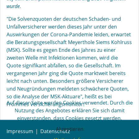
wurde.
"Die Solvenzquoten der deutschen Schaden- und
Unfallversicherer werden dieses Jahr unter den
Auswirkungen der Corona-Pandemie leiden, erwartet
die Beratungsgesellschaft Meyerthole Siems Kohlruss
(MSK). Sollte es gegen Ende des Jahres zu einer
zweiten Welle mit Infektionen kommen, wird die
Quote signifikant abfallen, so die Gesellschaft. Im
vergangenen Jahr ging die Quote marktweit bereits
leicht nach unten. Besonders größere Versicherer
und Neugründungen meldeten schwächere Quoten,
so die Analyse der MSK-Aktuare", heißt es bei
Auf dieser Seite werden Cookies verwendet. Durch die
Frommes Versicherungsmonitor.
Nutzung des Angebotes erklären Sie sich damit
einverstanden, dass Cookies gesetzt werden.
Akzeptieren
Impressum
Datenschutz